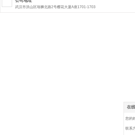
公司地址
武汉市洪山区珞狮北路2号樱花大厦A座1701-1703
公司邮箱
sdfso@wh-fso.com
公司传真
（027）5210 1427
在
您的
联系