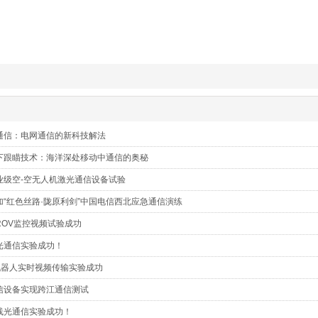
通信：电网通信的新科技解法
下跟瞄技术：海洋深处移动中通信的奥秘
业级空-空无人机激光通信设备试验
“红色丝路·陇原利剑”中国电信西北应急通信演练
ROV监控视频试验成功
光通信实验成功！
下机器人实时视频传输实验成功
信设备实现跨江通信测试
线光通信实验成功！