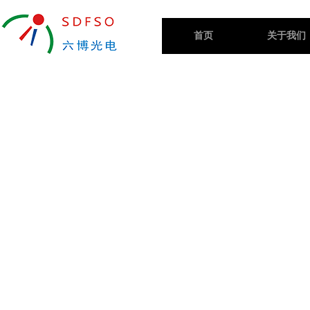
首页
关于我们