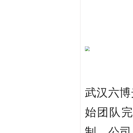
武汉六博
始团队
制。公司