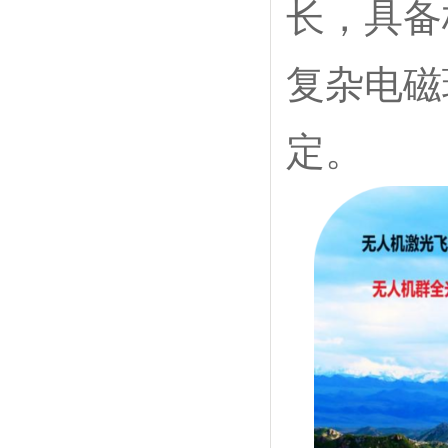
长，具备
复杂电磁
定。