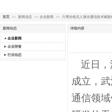
首页
>>
新闻动态
>>
企业新闻
>>
六博光电无人激光通信技术赋能
新闻动态
详细内容
企业新闻
企业荣誉
行业动态
近日，
成立，武
通信领域